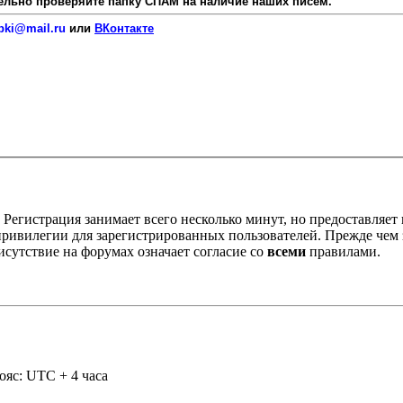
язательно проверяйте папку СПАМ на наличие наших писем.
pki@mail.ru
или
ВКонтакте
Регистрация занимает всего несколько минут, но предоставляе
ивилегии для зарегистрированных пользователей. Прежде чем за
сутствие на форумах означает согласие со
всеми
правилами.
ояс: UTC + 4 часа