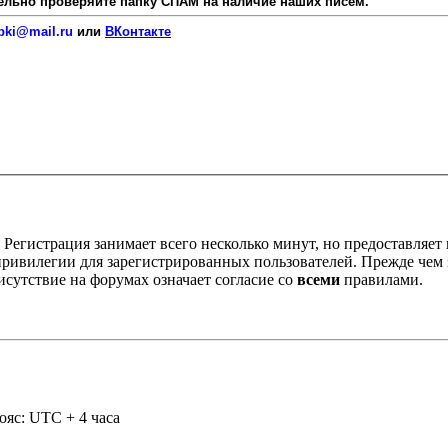
язательно проверяйте папку СПАМ на наличие наших писем.
pki@mail.ru
или
ВКонтакте
Регистрация занимает всего несколько минут, но предоставляе
ивилегии для зарегистрированных пользователей. Прежде чем за
сутствие на форумах означает согласие со
всеми
правилами.
ояс: UTC + 4 часа